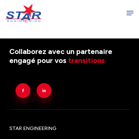
Skip
Men
to
Close
main
Menu
content
Collaborez avec un partenaire
engagé pour vos
transitions
STAR ENGINEERING