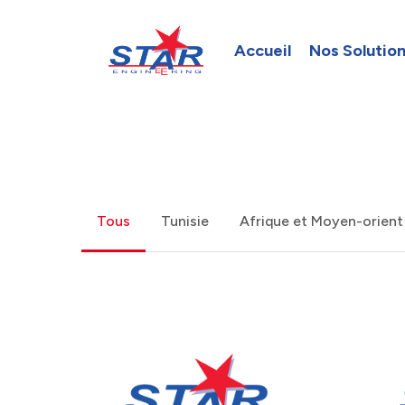
Skip
to
Accueil
Nos Solutio
main
content
Tous
Tunisie
Afrique et Moyen-orient