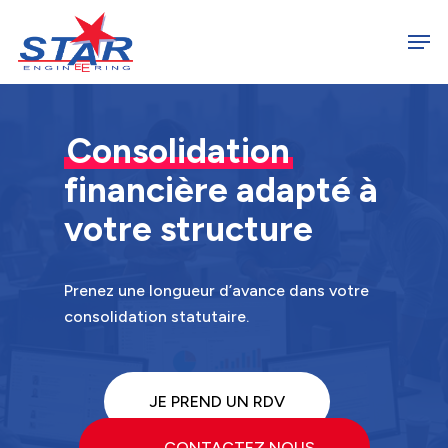
Skip
Men
to
Close
main
Menu
content
Consolidation
financière adapté à
votre structure
Prenez une longueur d’avance dans votre
consolidation statutaire.
JE PREND UN RDV
CONTACTEZ NOUS